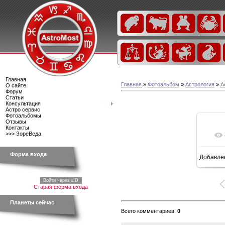
Главная
Главная
»
Фотоальбом
»
Астрология
»
А
О сайте
Форум
Статьи
Консультация
Астро сервис
Фотоальбомы
Отзывы
Контакты
>>> ЗореВеда
Форма входа
Добавле
7
Войти через uID
Старая форма входа
Планеты сейчас
Всего комментариев
:
0