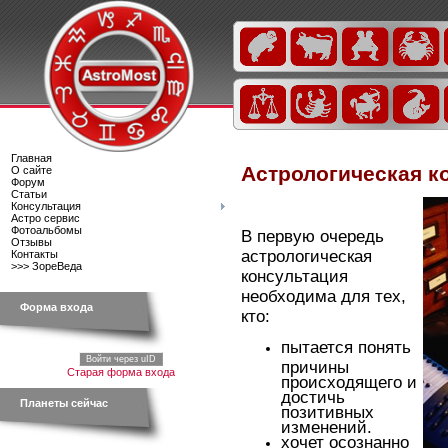
Главная
Астрологическая к
О сайте
Форум
Статьи
Консультация
Астро сервис
Фотоальбомы
В первую очередь
Отзывы
астрологическая
Контакты
>>> ЗореВеда
консультация
необходима для тех,
Форма входа
кто:
пытается понять
Войти через uID
причины
Старая форма входа
происходящего и
достичь
Планеты сейчас
позитивных
изменений.
хочет осознанно