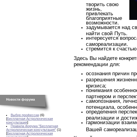
творить свою
жизнь,
привлекать
благоприятные
возможности.
задумывается над с
найти свой Путь.
интересуется вопрос
самореализации.
стремится к счастью
Здесь Вы найдете конкре
рекомендации для:
осознания причин п
разрешения жизненн
кризиса;
понимания особенно
партнером и перспе
Новости форума
самопознания, лично
потенциала, особенн
определения перспе
Выбор профессии
(6)
реализации и дости
[
Бесплатная Астрологическая
гармонизации взаим
консультация
]
Правила форума "Бесплатная
Вашей самореализа
Астрологическая консультация"
(1)
[
Бесплатная Астрологическая