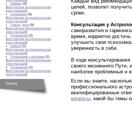
Каждый вид рекомендаций
консультация
]
Любовь
(0)
целей, позволит получит
[
Бесплатная Астрологическая
консультация
]
сроки.
отношения
(0)
[
Бесплатная Астрологическая
консультация
]
Консультация у Астроло
Семья, дети
(0)
[
Бесплатная Астрологическая
саморазвития и гармониз
консультация
]
время, корректно достичь
Отношения
(2)
[
Бесплатная Астрологическая
улучшить свое психоэмоц
консультация
]
Работа
(1)
уверенность в себе.
[
Бесплатная Астрологическая
консультация
]
Отношения с матерью
(1)
В ходе консультирования
[
Бесплатная Астрологическая
консультация
]
своего жизненного Пути,
Отношения
(1)
наиболее проблемные и 
[
Бесплатная Астрологическая
консультация
]
Если вы знаете, наскольк
Статьи
профессионального астро
квалифицированные отве
вопросы
, какой бы темы о