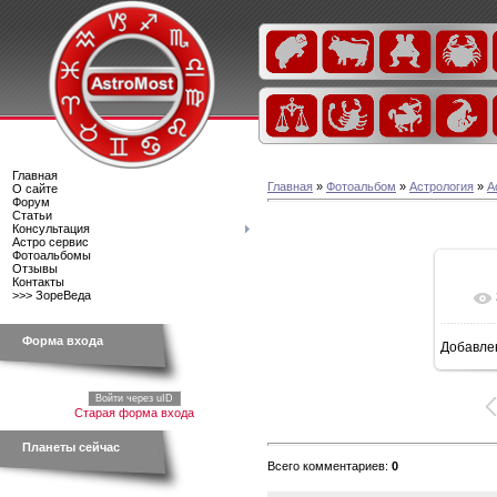
Главная
Главная
»
Фотоальбом
»
Астрология
»
А
О сайте
Форум
Статьи
Консультация
Астро сервис
Фотоальбомы
Отзывы
Контакты
>>> ЗореВеда
Форма входа
Добавле
Войти через uID
Старая форма входа
Планеты сейчас
Всего комментариев
:
0