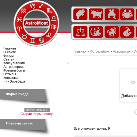
Главная
Главная
»
Фотоальбом
»
Астрология
»
А
О сайте
Форум
Статьи
Консультация
Астро сервис
Фотоальбомы
Отзывы
Контакты
>>> ЗореВеда
Форма входа
Добавле
Войти через uID
Старая форма входа
Планеты сейчас
Всего комментариев
:
0