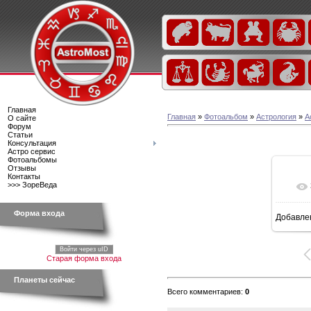
Главная
Главная
»
Фотоальбом
»
Астрология
»
А
О сайте
Форум
Статьи
Консультация
Астро сервис
Фотоальбомы
Отзывы
Контакты
>>> ЗореВеда
Форма входа
Добавле
6
Войти через uID
Старая форма входа
Планеты сейчас
Всего комментариев
:
0