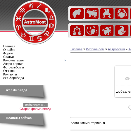
Главная
Главная
»
Фотоальбом
»
Астрология
»
А
О сайте
Форум
Статьи
Консультация
Астро сервис
Фотоальбомы
Отзывы
Контакты
>>> ЗореВеда
Форма входа
Добавле
6
Войти через uID
Старая форма входа
Планеты сейчас
Всего комментариев
:
0