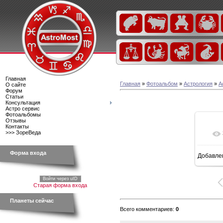
Главная
Главная
»
Фотоальбом
»
Астрология
»
А
О сайте
Форум
Статьи
Консультация
Астро сервис
Фотоальбомы
Отзывы
Контакты
>>> ЗореВеда
Форма входа
Добавле
6
Войти через uID
Старая форма входа
Планеты сейчас
Всего комментариев
:
0