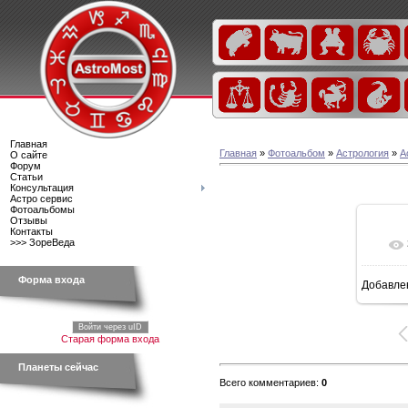
Главная
Главная
»
Фотоальбом
»
Астрология
»
А
О сайте
Форум
Статьи
Консультация
Астро сервис
Фотоальбомы
Отзывы
Контакты
>>> ЗореВеда
Форма входа
Добавле
Войти через uID
Старая форма входа
Планеты сейчас
Всего комментариев
:
0