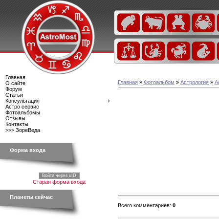
Главная
Главная
»
Фотоальбом
»
Астрология
»
А
О сайте
Форум
Статьи
Консультация
Астро сервис
Фотоальбомы
Отзывы
Контакты
>>> ЗореВеда
Форма входа
Войти через uID
Старая форма входа
Планеты сейчас
Всего комментариев
:
0