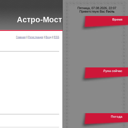
Пятница, 07.08.2026, 22:07
Приветствую Вас
Гость
Астро-Мост
Время
Главная
|
Регистрация
|
Вход
|
RSS
Луна сейчас
Погода