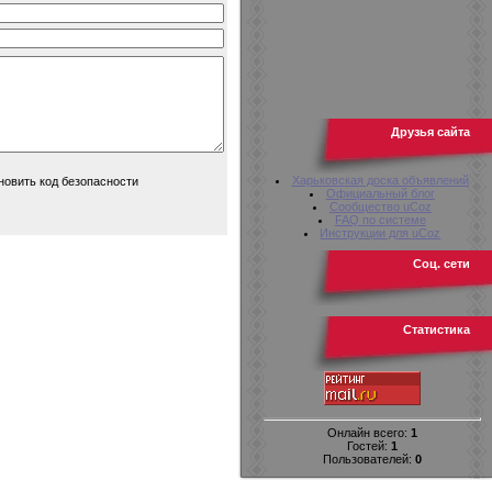
Друзья сайта
Харьковская доска объявлений
Официальный блог
Сообщество uCoz
FAQ по системе
Инструкции для uCoz
Соц. сети
Статистика
Онлайн всего:
1
Гостей:
1
Пользователей:
0