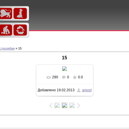
стролябия
» 15
15
290
0
0.0
Добавлено
19.02.2013
amost