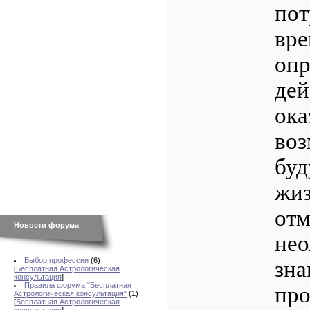
пот
вре
опр
дей
ока
воз
буд
жиз
отм
Новости форума
не
Выбор профессии
(6)
зна
[
Бесплатная Астрологическая
консультация
]
Правила форума "Бесплатная
про
Астрологическая консультация"
(1)
[
Бесплатная Астрологическая