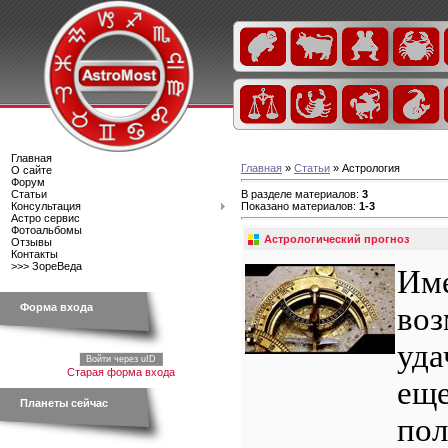
Главная
Главная
»
Статьи
» Астрология
О сайте
Форум
В разделе материалов
:
3
Статьи
Показано материалов
:
1-3
Консультация
Астро сервис
Фотоальбомы
Астрологический прогноз
Отзывы
Контакты
>>> ЗореВеда
Им
воз
Форма входа
уда
Войти через uID
Старая форма входа
еще
Планеты сейчас
пол