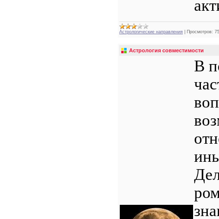
акт
Астрологические направления
|
Просмотров:
7
Астрология совместимости
В п
час
воп
воз
отн
ины
Дел
ром
зна