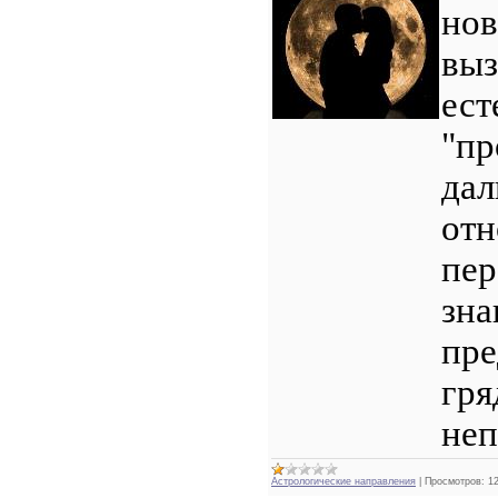
но
вы
ест
"пр
дал
отн
пер
зна
пре
гр
неп
Астрологические направления
|
Просмотров:
1