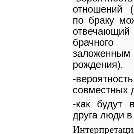
отношений 
по браку мож
отвечающий
брачног
заложенны
рождения).
-вероятн
совместных д
-как будут 
друга люди в
Интерпретац