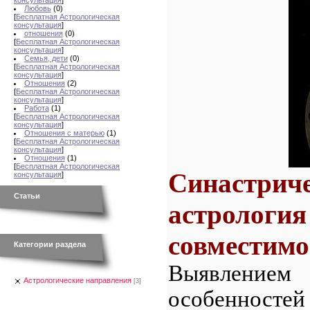
консультация
]
Любовь
(0)
[
Бесплатная Астрологическая
консультация
]
отношения
(0)
[
Бесплатная Астрологическая
консультация
]
Семья, дети
(0)
[
Бесплатная Астрологическая
консультация
]
Отношения
(2)
[
Бесплатная Астрологическая
консультация
]
Работа
(1)
[
Бесплатная Астрологическая
консультация
]
Отношения с матерью
(1)
[
Бесплатная Астрологическая
консультация
]
Отношения
(1)
[
Бесплатная Астрологическая
Синастрич
консультация
]
Статьи
астрологи
совместимо
Категории раздела
Выявлением
Астрологические направления
[3]
особенно