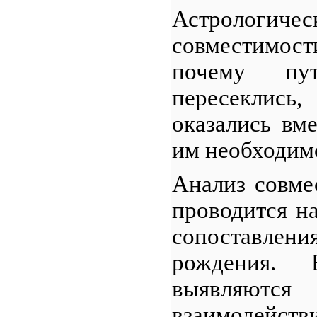
Астрологи
совместимост
почему пу
пересеклись
оказались вм
им необходим
Анализ совме
проводится н
сопоставлен
рождения.
выявляю
взаимодей