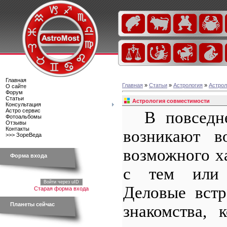
Главная
Главная
»
Статьи
»
Астрология
»
Астрол
О сайте
Форум
Статьи
Астрология совместимости
Консультация
Астро сервис
В повседн
Фотоальбомы
Отзывы
Контакты
возникают в
>>> ЗореВеда
возможного х
Форма входа
с тем или 
Войти через uID
Деловые встр
Старая форма входа
Планеты сейчас
знакомства, 