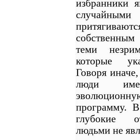
избранники я
случайны
притягиваю
собственным 
теми незри
которые ука
Говоря иначе
люди име
эволюционну
программу. В
глубокие 
людьми не яв