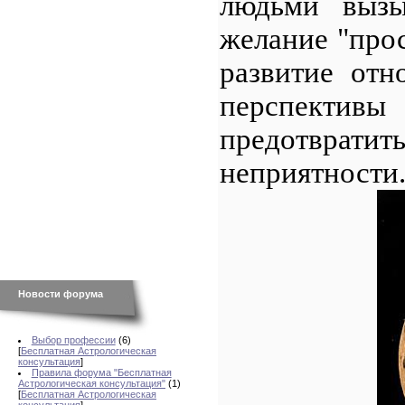
людьми вызы
желание "про
развитие отн
перспектив
предотвра
неприятности
Новости форума
Выбор профессии
(6)
[
Бесплатная Астрологическая
консультация
]
Правила форума "Бесплатная
Астрологическая консультация"
(1)
[
Бесплатная Астрологическая