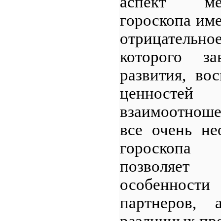
аспект ме
гороскопа им
отрицательно
которого з
развития, во
ценностей
взаимоотноше
все очень не
гороскопа
позволяет
особенност
партнеров,
различных пр