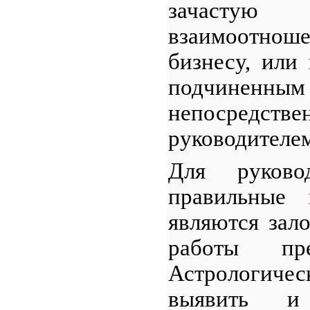
зачасту
взаимоотнош
бизнесу, или
подчин
непосредстве
руководителе
Для руковод
правильные
являются зал
работы пре
Астрологичес
выявить и 