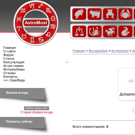
Главная
Главная
»
Фотоальбом
»
Астрология
»
А
О сайте
Форум
Статьи
Консультация
Астро сервис
Фотоальбомы
Отзывы
Контакты
>>> ЗореВеда
Форма входа
Добавле
Войти через uID
Старая форма входа
Планеты сейчас
Всего комментариев
:
0