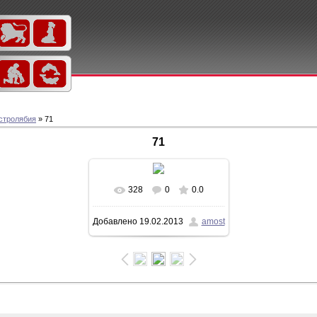
стролябия
» 71
71
328
0
0.0
В реальном размере
Добавлено
19.02.2013
amost
520x694
/ 99.5Kb