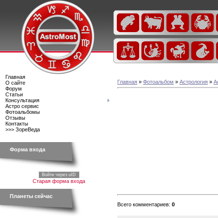
Главная
Главная
»
Фотоальбом
»
Астрология
»
А
О сайте
Форум
Статьи
Консультация
Астро сервис
Фотоальбомы
Отзывы
Контакты
>>> ЗореВеда
Форма входа
Войти через uID
Старая форма входа
Планеты сейчас
Всего комментариев
:
0