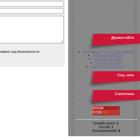
Друзья сайта
Харьковская доска объявлений
Официальный блог
Сообщество uCoz
FAQ по системе
Инструкции для uCoz
Соц. сети
Статистика
Онлайн всего:
1
Гостей:
1
Пользователей:
0