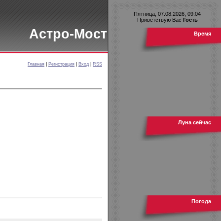
Пятница, 07.08.2026, 09:04
Приветствую Вас
Гость
Астро-Мост
Время
Главная
|
Регистрация
|
Вход
|
RSS
Луна сейчас
Погода