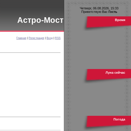
Четверг, 06.08.2026, 15:33
Приветствую Вас
Гость
Астро-Мост
Время
Главная
|
Регистрация
|
Вход
|
RSS
Луна сейчас
Погода