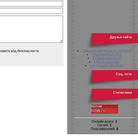
Друзья сайта
Харьковская доска объявлений
Официальный блог
Сообщество uCoz
FAQ по системе
Инструкции для uCoz
Соц. сети
Статистика
Онлайн всего:
1
Гостей:
1
Пользователей:
0