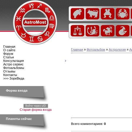
Главная
Главная
»
Фотоальбом
»
Астрология
»
А
О сайте
Форум
Статьи
Консультация
Астро сервис
Фотоальбомы
Отзывы
Контакты
>>> ЗореВеда
Форма входа
Войти через uID
Старая форма входа
Планеты сейчас
Всего комментариев
:
0