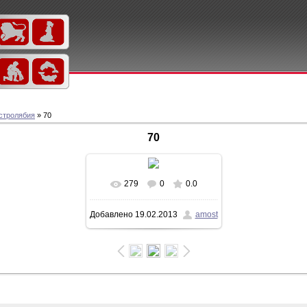
стролябия
» 70
70
279
0
0.0
Добавлено
19.02.2013
amost