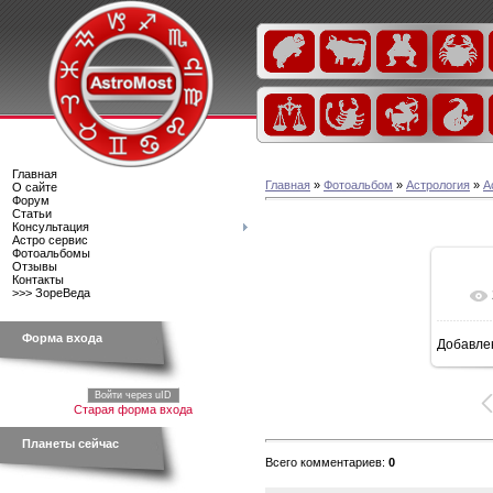
Главная
Главная
»
Фотоальбом
»
Астрология
»
А
О сайте
Форум
Статьи
Консультация
Астро сервис
Фотоальбомы
Отзывы
Контакты
>>> ЗореВеда
Форма входа
Добавле
Войти через uID
Старая форма входа
Планеты сейчас
Всего комментариев
:
0