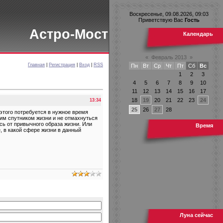
Воскресенье, 09.08.2026, 09:03
Приветствую Вас
Гость
Астро-Мост
Календарь
«
Февраль 2013
»
Главная
|
Регистрация
|
Вход
|
RSS
Пн
Вт
Ср
Чт
Пт
Сб
Вс
1
2
3
4
5
6
7
8
9
10
11
12
13
14
15
16
17
18
19
20
21
22
23
24
13:34
25
26
27
28
этого потребуется в нужное время
им спутником жизни и не отмахнуться
сь от привычного образа жизни. Или
Время
, в какой сфере жизни в данный
Луна сейчас