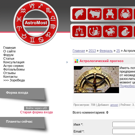
Главная
Главная
»
2013
»
Февраль
»
25
» Астрол
О сайте
Форум
Статьи
Астрологический прогноз
Консультация
Астро сервис
Иметь пот
Фотоальбомы
предприня
Отзывы
от неожид
Контакты
разослать
>>> ЗореВеда
момент це
Подробно.
Форма входа
Просмотров
: 708 |
Добавил
:
amost
|
Рейтинг
:
3.
Войти через uID
Старая форма входа
Всего комментариев
:
0
Планеты сейчас
Имя *:
Email *: